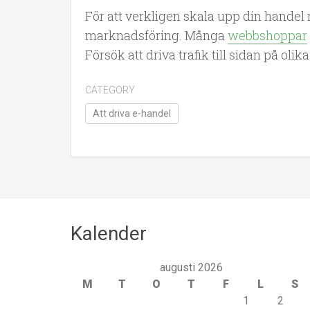
För att verkligen skala upp din handel
marknadsföring. Många
webbshoppar
Försök att driva trafik till sidan på ol
CATEGORY
Att driva e-handel
Kalender
augusti 2026
M
T
O
T
F
L
S
1
2