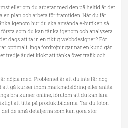
mst eller om du arbetar med den på heltid är det
 en plan och arbeta för framtiden. När du får
 tänka igenom hur du ska använda e-butiken så
t första som du kan tänka igenom och analysera
det dags att ta in en riktig webbdesigner? För
erar optimalt. Inga fördröjningar när en kund går
t tredje är det klokt att tänka över trafik och
är nöjda med. Problemet är att du inte får nog
å att gå kurser inom marknadsföring eller anlita
ånga bra kurser online, förutom att du kan lära
tigt att titta på produktbilderna. Tar du foton
 är det de små detaljerna som kan göra stor