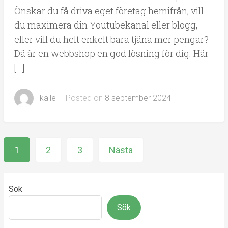
Önskar du få driva eget företag hemifrån, vill
du maximera din Youtubekanal eller blogg,
eller vill du helt enkelt bara tjäna mer pengar?
Då är en webbshop en god lösning för dig. Här
[…]
kalle
|
Posted on
8 september 2024
Sidnumrering
1
2
3
Nästa
för
inlägg
Sök
Sök